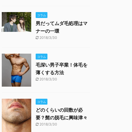
コラム
男だってムダ毛処理はマ
ナーの一環
2018/3/30
コラム
毛深い男子卒業！体毛を
薄くする方法
2018/3/30
コラム
どのくらいの回数が必
要？髭の脱毛に興味津々
2018/3/30