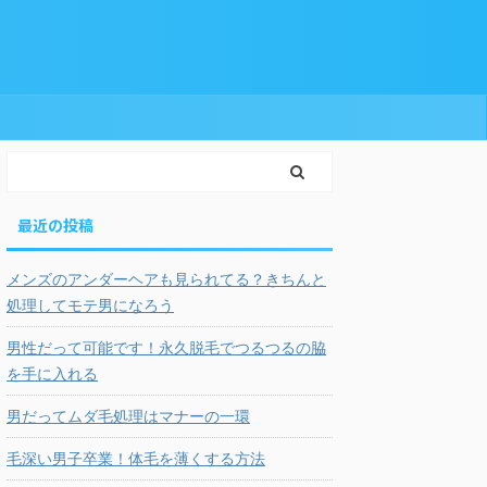
最近の投稿
メンズのアンダーヘアも見られてる？きちんと
処理してモテ男になろう
男性だって可能です！永久脱毛でつるつるの脇
を手に入れる
男だってムダ毛処理はマナーの一環
毛深い男子卒業！体毛を薄くする方法