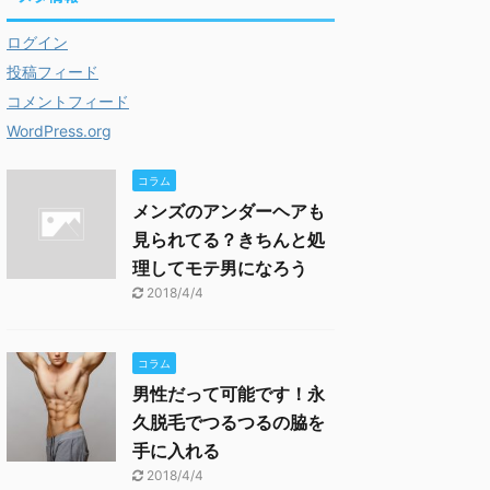
ログイン
投稿フィード
コメントフィード
WordPress.org
コラム
メンズのアンダーヘアも
見られてる？きちんと処
理してモテ男になろう
2018/4/4
コラム
男性だって可能です！永
久脱毛でつるつるの脇を
手に入れる
2018/4/4