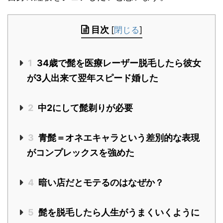
目次
[
閉じる
]
1
34歳で髭を医療レーザー脱毛したら彼女
が3人出来て翌年スピード婚した
2
中2にして髭剃りが必要
3
青髭＝オネエキャラという差別的な表現
がコンプレックスを強めた
4
暗い店だとモテるのはなぜか？
5
髭を脱毛したら人生がうまくいくように