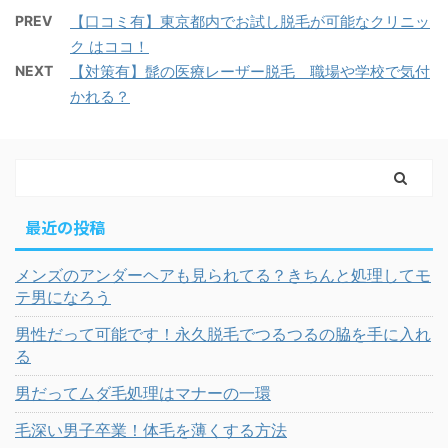
PREV
【口コミ有】東京都内でお試し脱毛が可能なクリニッ
ク はココ！
NEXT
【対策有】髭の医療レーザー脱毛 職場や学校で気付
かれる？
最近の投稿
メンズのアンダーヘアも見られてる？きちんと処理してモ
テ男になろう
男性だって可能です！永久脱毛でつるつるの脇を手に入れ
る
男だってムダ毛処理はマナーの一環
毛深い男子卒業！体毛を薄くする方法