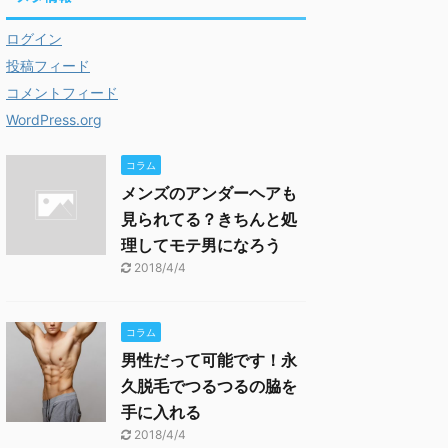
ログイン
投稿フィード
コメントフィード
WordPress.org
コラム
メンズのアンダーヘアも
見られてる？きちんと処
理してモテ男になろう
2018/4/4
コラム
男性だって可能です！永
久脱毛でつるつるの脇を
手に入れる
2018/4/4