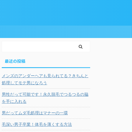
最近の投稿
メンズのアンダーヘアも見られてる？きちんと
処理してモテ男になろう
男性だって可能です！永久脱毛でつるつるの脇
を手に入れる
男だってムダ毛処理はマナーの一環
毛深い男子卒業！体毛を薄くする方法