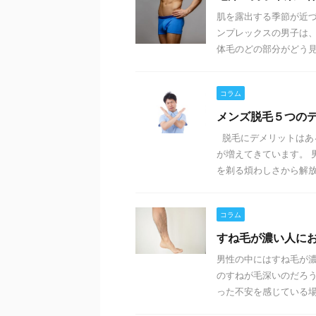
肌を露出する季節が近づ
ンプレックスの男子は、
体毛のどの部分がどう見ら
コラム
メンズ脱毛５つの
脱毛にデメリットはあ
が増えてきています。 
を剃る煩わしさから解放さ 
コラム
すね毛が濃い人に
男性の中にはすね毛が濃
のすねが毛深いのだろ
った不安を感じている場合