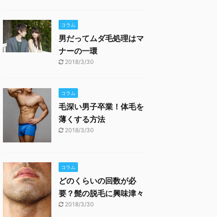
コラム
男だってムダ毛処理はマ
ナーの一環
2018/3/30
コラム
毛深い男子卒業！体毛を
薄くする方法
2018/3/30
コラム
どのくらいの回数が必
要？髭の脱毛に興味津々
2018/3/30