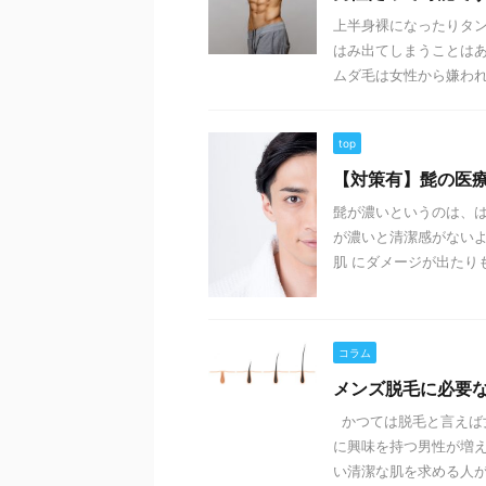
上半身裸になったりタ
はみ出てしまうことはあ
ムダ毛は女性から嫌われて
top
【対策有】髭の医
髭が濃いというのは、は
が濃いと清潔感がない
肌 にダメージが出たりも
コラム
メンズ脱毛に必要
かつては脱毛と言えば
に興味を持つ男性が増え
い清潔な肌を求める人が、