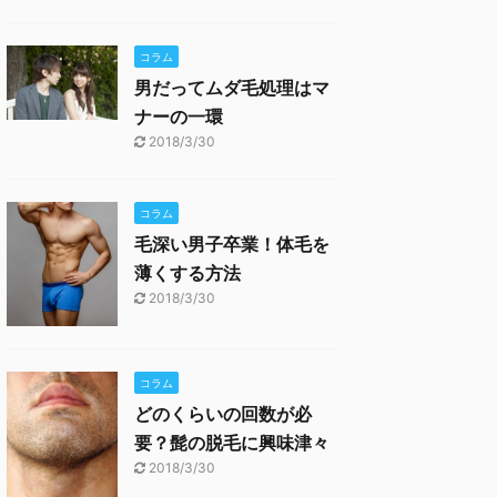
コラム
男だってムダ毛処理はマ
ナーの一環
2018/3/30
コラム
毛深い男子卒業！体毛を
薄くする方法
2018/3/30
コラム
どのくらいの回数が必
要？髭の脱毛に興味津々
2018/3/30