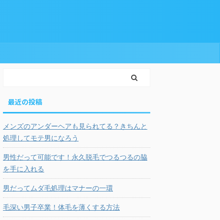
最近の投稿
メンズのアンダーヘアも見られてる？きちんと
処理してモテ男になろう
男性だって可能です！永久脱毛でつるつるの脇
を手に入れる
男だってムダ毛処理はマナーの一環
毛深い男子卒業！体毛を薄くする方法