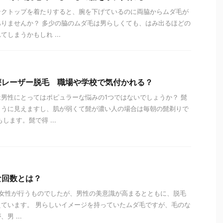
ンクトップを着たりすると、腕を下げているのに両脇からムダ毛が
りませんか？ 多少の脇のムダ毛は男らしくても、はみ出るほどの
しまうかもしれ ...
療レーザー脱毛 職場や学校で気付かれる？
男性にとってはポピュラーな悩みの1つではないでしょうか？ 髭
ように見えますし、肌が弱くて髭が濃い人の場合は毎朝の髭剃りで
します。髭で得 ...
な回数とは？
女性が行うものでしたが、男性の美意識が高まるとともに、脱毛
ています。 男らしいイメージを持っていたムダ毛ですが、毛のな
男 ...