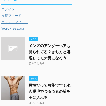
ログイン
投稿フィード
コメントフィード
WordPress.org
コラム
メンズのアンダーヘアも
見られてる？きちんと処
理してモテ男になろう
2018/4/4
コラム
男性だって可能です！永
久脱毛でつるつるの脇を
手に入れる
2018/4/4