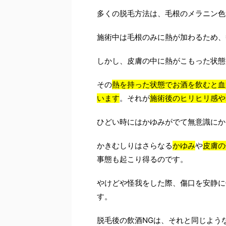
多くの脱毛方法は、毛根のメラニン色
施術中は毛根のみに熱が加わるため、
しかし、皮膚の中に熱がこもった状態
その
熱を持った状態でお酒を飲むと血
います
。それが
施術後のヒリヒリ感や
ひどい時にはかゆみがでて無意識にか
かきむしりはさらなる
かゆみ
や
皮膚の
事態も起こり得るのです。
やけどや怪我をした際、傷口を安静に
す。
脱毛後の飲酒NGは、それと同じよう