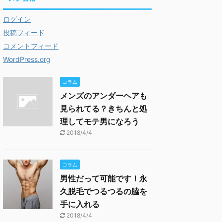
ログイン
投稿フィード
コメントフィード
WordPress.org
コラム
メンズのアンダーヘアも
見られてる？きちんと処
理してモテ男になろう
2018/4/4
コラム
男性だって可能です！永
久脱毛でつるつるの脇を
手に入れる
2018/4/4