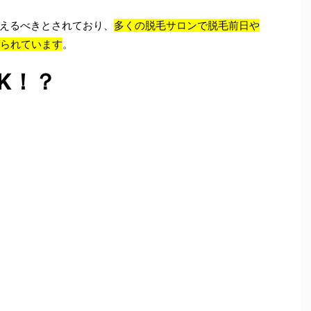
えるべきとされており、
多くの脱毛サロンで脱毛前日や
められています
。
K！？