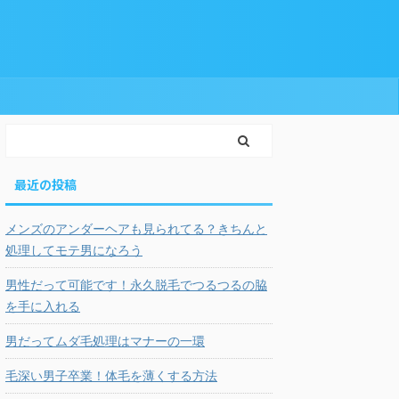
最近の投稿
メンズのアンダーヘアも見られてる？きちんと
処理してモテ男になろう
男性だって可能です！永久脱毛でつるつるの脇
を手に入れる
男だってムダ毛処理はマナーの一環
毛深い男子卒業！体毛を薄くする方法