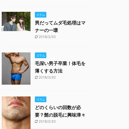
コラム
男だってムダ毛処理はマ
ナーの一環
2018/3/30
コラム
毛深い男子卒業！体毛を
薄くする方法
2018/3/30
コラム
どのくらいの回数が必
要？髭の脱毛に興味津々
2018/3/30