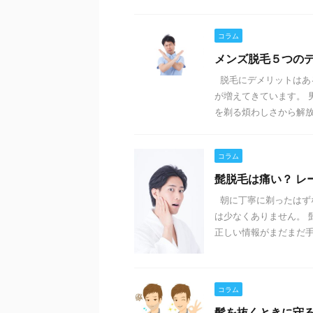
コラム
メンズ脱毛５つの
脱毛にデメリットはあ
が増えてきています。 
を剃る煩わしさから解放さ 
コラム
髭脱毛は痛い？ レ
朝に丁寧に剃ったはず
は少なくありません。 
正しい情報がまだまだ手に
コラム
髭を抜くときに守