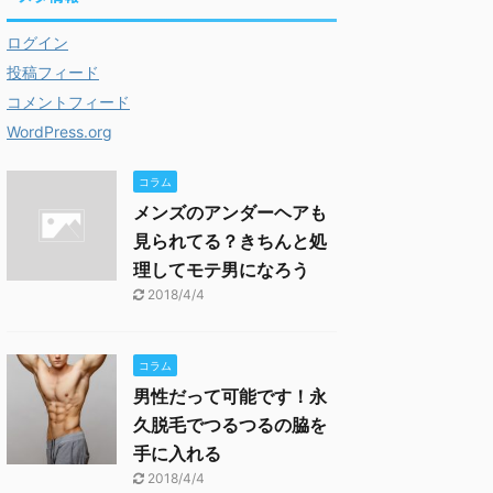
ログイン
投稿フィード
コメントフィード
WordPress.org
コラム
メンズのアンダーヘアも
見られてる？きちんと処
理してモテ男になろう
2018/4/4
コラム
男性だって可能です！永
久脱毛でつるつるの脇を
手に入れる
2018/4/4