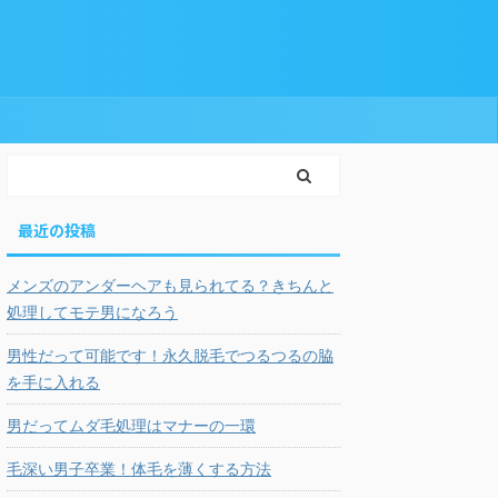
最近の投稿
メンズのアンダーヘアも見られてる？きちんと
処理してモテ男になろう
男性だって可能です！永久脱毛でつるつるの脇
を手に入れる
男だってムダ毛処理はマナーの一環
毛深い男子卒業！体毛を薄くする方法