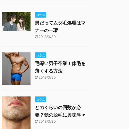
コラム
男だってムダ毛処理はマ
ナーの一環
2018/3/30
コラム
毛深い男子卒業！体毛を
薄くする方法
2018/3/30
コラム
どのくらいの回数が必
要？髭の脱毛に興味津々
2018/3/30