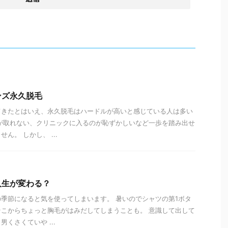
ンズ永久脱毛
てきたとはいえ、永久脱毛はハードルが高いと感じている人は多い
が取れない、クリニックに入るのが恥ずかしいなど一歩を踏み出せ
ん。 しかし、 ...
人生が変わる？
季節になると気を使ってしまいます。 暑いのでシャツの第1ボタ
こからちょっと胸毛がはみだしてしまうことも。 意識して出して
くさくていや ...